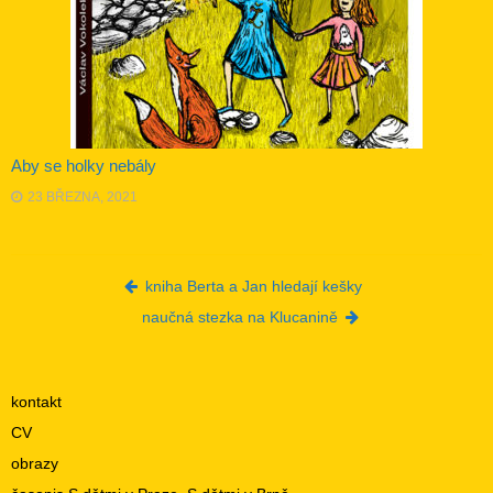
Aby se holky nebály
23 BŘEZNA, 2021
Post navigation
kniha Berta a Jan hledají kešky
naučná stezka na Klucanině
kontakt
CV
obrazy