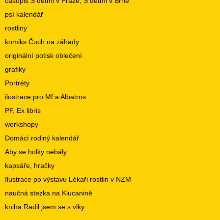
časopis S dětmi v Praze, S dětmi v Brně
psí kalendář
rostliny
komiks Čuch na záhady
originální potisk oblečení
grafiky
Portréty
ilustrace pro Mf a Albatros
PF, Ex libris
workshopy
Domácí rodiný kalendář
Aby se holky nebály
kapsáře, hračky
Ilustrace po výstavu Lékaři rostlin v NZM
naučná stezka na Klucanině
kniha Radil jsem se s vlky