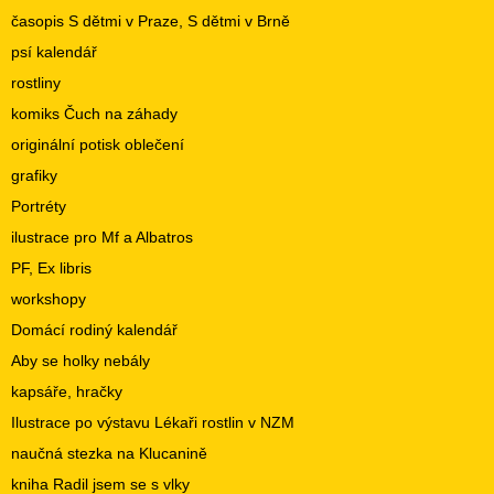
časopis S dětmi v Praze, S dětmi v Brně
psí kalendář
rostliny
komiks Čuch na záhady
originální potisk oblečení
grafiky
Portréty
ilustrace pro Mf a Albatros
PF, Ex libris
workshopy
Domácí rodiný kalendář
Aby se holky nebály
kapsáře, hračky
Ilustrace po výstavu Lékaři rostlin v NZM
naučná stezka na Klucanině
kniha Radil jsem se s vlky