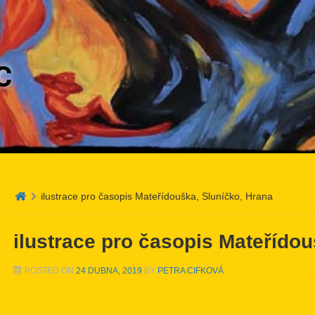
C
ilustrace pro časopis Mateřídouška, Sluníčko, Hrana
ilustrace pro časopis Mateřídou
POSTED ON
24 DUBNA, 2019
BY
PETRA CIFKOVÁ