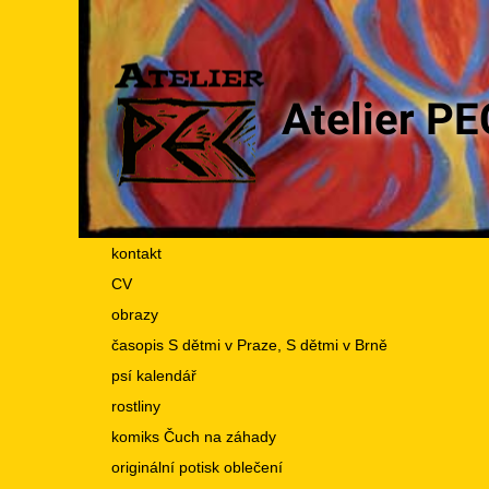
Atelier PE
kontakt
CV
obrazy
časopis S dětmi v Praze, S dětmi v Brně
psí kalendář
rostliny
komiks Čuch na záhady
originální potisk oblečení