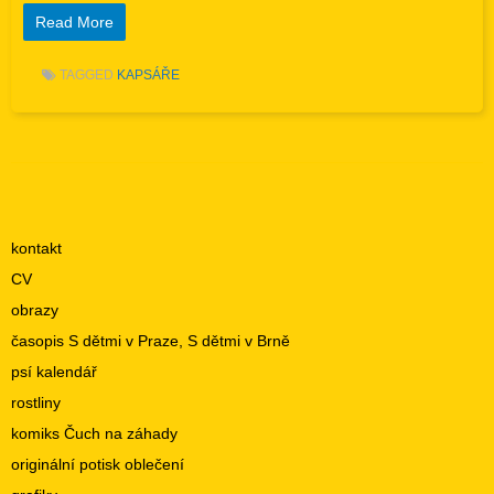
Read More
TAGGED
KAPSÁŘE
Post navigation
kontakt
CV
obrazy
časopis S dětmi v Praze, S dětmi v Brně
psí kalendář
rostliny
komiks Čuch na záhady
originální potisk oblečení