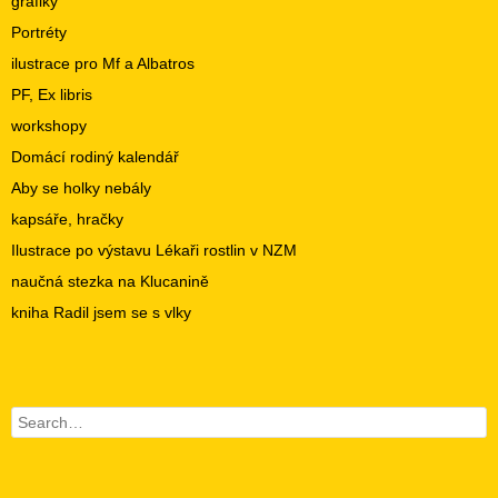
grafiky
Portréty
ilustrace pro Mf a Albatros
PF, Ex libris
workshopy
Domácí rodiný kalendář
Aby se holky nebály
kapsáře, hračky
Ilustrace po výstavu Lékaři rostlin v NZM
naučná stezka na Klucanině
kniha Radil jsem se s vlky
Search